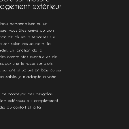
agement extérieur
 bois personnalisée ou un
ure, vous êtes arrivé au bon
tion de plusieurs terrasses sur
liser, selon vos souhaits, la
rdin. En fonction de la
 des contraintes éventuelles de
isager une terrasse sur plots
 sur une structure en bois ou sur
éalisable, je m’adapte à votre
e de concevoir des pergolas,
ers extérieurs qui compléteront
dié au confort et à la