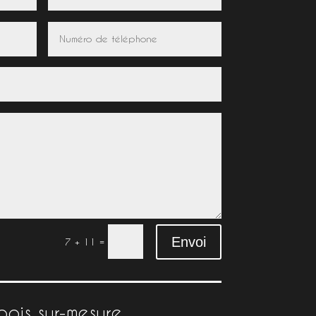
Envoi
=
7 + 11
bois sur-mesure