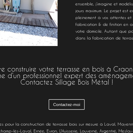
ensemble, j’imagine et modéli
jours maximum. Le projet est e
pleinement à vos attentes et 
fabrication & de finition en ate
votre domicile. Autant que p
dans la fabrication de terra
ire construire votre terrasse en bois à Cra
he d’un professionnel expert des aménagemen
Contactez Sillage Bois Métal !
Contactez-moi
es pour la construction de terrasse bois sur mesure à
Laval
,
Mayenn
champ-lès-Laval
,
Ernée
,
Evron
,
L’Huisserie
,
Louverné
,
Argentré
,
Meslay