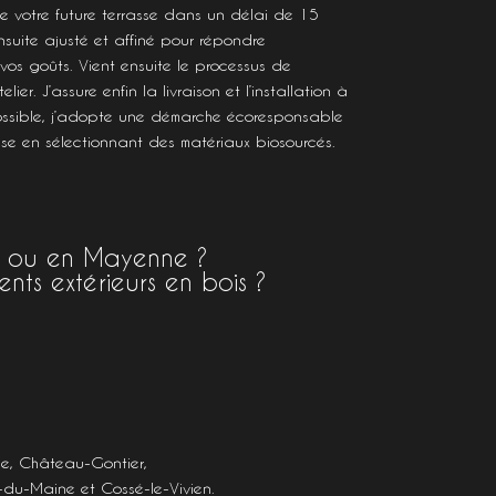
se votre future terrasse dans un délai de 15
nsuite ajusté et affiné pour répondre
vos goûts. Vient ensuite le processus de
lier. J’assure enfin la livraison et l’installation à
ossible, j’adopte une démarche écoresponsable
sse en sélectionnant des matériaux biosourcés.
on ou en Mayenne ?
ts extérieurs en bois ?
e
,
Château-Gontier
,
-du-Maine
et
Cossé-le-Vivien
.