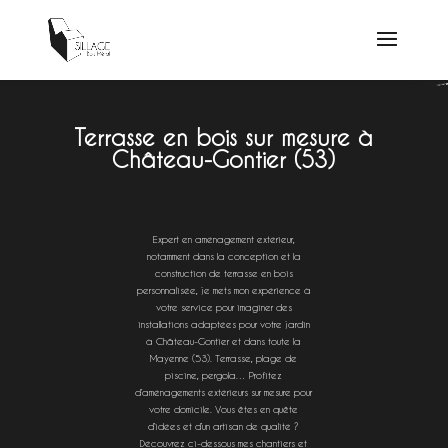
Terrasse en bois sur mesure à
Château-Gontier (53)
Expert en aménagement extérieur,
notamment dans la conception et la
construction de terrasse en bois
personnalisée, je mets mon expérience à
votre service pour imaginer des
installations adaptées pour votre jardin
à Château-Gontier et dans toute la
Mayenne (53). Terrasse, plage de
piscine, pergola… Profitez
d’aménagements extérieurs sur mesure pour
votre domicile. Vous êtes en quête
d’idées et d’un artisan de qualité ?
Découvrez ci-dessous mes chantiers et