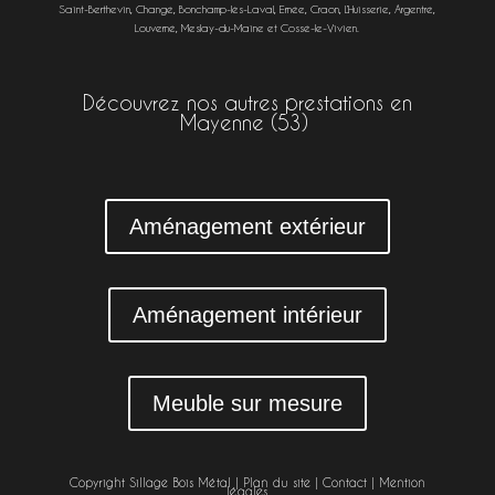
Saint-Berthevin
,
Changé
,
Bonchamp-lès-Laval
,
Ernée
,
Craon
,
L’Huisserie
,
Argentré
,
Louverné
,
Meslay-du-Maine
et
Cossé-le-Vivien
.
Découvrez nos autres prestations en
Mayenne (53)
Aménagement extérieur
Aménagement intérieur
Meuble sur mesure
Copyright Sillage Bois Métal |
Plan du site
|
Contact
|
Mention
légales