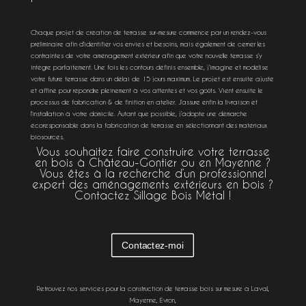
Chaque projet de création de terrasse sur-mesure commence par un rendez-vous
préliminaire afin d’identifier vos envies et besoins, mais également de cerner les
contraintes de votre aménagement extérieur afin que votre nouvelle terrasse s’y
intègre parfaitement. Une fois les contours définis ensemble, j’imagine et modélise
votre future terrasse dans un délai de 15 jours maximum. Le projet est ensuite ajusté
et affiné pour répondre pleinement à vos attentes et vos goûts. Vient ensuite le
processus de fabrication & de finition en atelier. J’assure enfin la livraison et
l’installation à votre domicile. Autant que possible, j’adopte une démarche
écoresponsable dans la fabrication de terrasse en sélectionnant des matériaux
biosourcés.
Vous souhaitez faire construire votre terrasse
en bois à Château-Gontier ou en Mayenne ?
Vous êtes à la recherche d’un professionnel
expert des aménagements extérieurs en bois ?
Contactez Sillage Bois Métal !
Contactez-moi
Retrouvez nos services pour la construction de terrasse bois sur mesure à
Laval
,
Mayenne
,
Évron
,