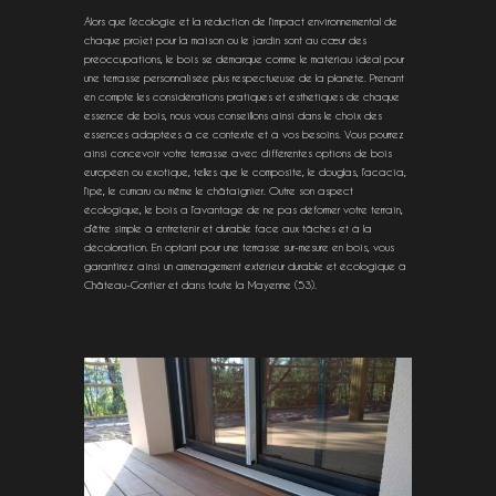
Alors que l’écologie et la réduction de l’impact environnemental de
chaque projet pour la maison ou le jardin sont au cœur des
préoccupations, le bois se démarque comme le matériau idéal pour
une terrasse personnalisée plus respectueuse de la planète. Prenant
en compte les considérations pratiques et esthétiques de chaque
essence de bois, nous vous conseillons ainsi dans le choix des
essences adaptées à ce contexte et à vos besoins. Vous pourrez
ainsi concevoir votre terrasse avec différentes options de bois
européen ou exotique, telles que le composite, le douglas, l’acacia,
l’ipé, le cumaru ou même le châtaignier. Outre son aspect
écologique, le bois a l’avantage de ne pas déformer votre terrain,
d’être simple à entretenir et durable face aux tâches et à la
décoloration. En optant pour une terrasse sur-mesure en bois, vous
garantirez ainsi un aménagement extérieur durable et écologique à
Château-Gontier et dans toute la Mayenne (53).