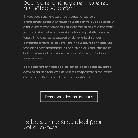
pour votre aménagement extérieur
à Château-Gontier
Si vous voulez une terrasse en bois personnalisée ou un
aménagement extérieur sur mesure, vous êtes arrivé au bon endroit. En
effet, avec la création de plusieurs terrasses sur mesure à mon actif,
je peux réaliser, selon vos souhaits, la terrasse parfaite pour votre
jardin. En fonction de la disposition de votre jardin et des
contraintes éventuelles de votre terrain, vous pouvez envisager une
terrasse sur plots adaptables, sur bac en acier, sur une structure en
bois ou sur une dalle en béton. Tout est réalisable, je m’adapte à
votre espace !
Il est également envisageable de concevoir des pergolas, garde-
corps ou d’autres mobiliers extérieurs qui compléteront la réalisation
d’un espace dédié au confort et à la convivialité.
Découvrez les réalisations
Le bois, un matériau idéal pour
votre terrasse