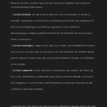
matériau. En effet, certains types de bois sont mieux adaptés aux conditions
environnementales particulières :
Les bois résineux
, tels que le pin et l’épicéa, sont économiques et faciles à
travailler. Cependant, ils nécessitent un traitement pour résister aux intempéries et
aux insectes xylophages. Les terrasses exposées à des conditions
météorologiques extrêmes pourraient bénéficier de l’utilisation d’un bois résineux
traité en autoclave.
Les bois exotiques
, comme le teck, l’ipé ou le cumaru, sont naturellement résistants
aux insectes, à la moisissure et aux rayons UV. Leurs propriétés les rendent idéaux
pour les terrasses situées dans des zones particulièrement chaudes et ensoleillées,
ou très humides.
Le bois composite
est une alternative intéressante qui combine des fibres de
bois avec desmatériaux synthétiques pour créer un matériau durable et résistant
aux intempéries. Il convient donc particulièrement aux terrasses exposées à des
conditions climatiques extrêmes.
La réussite de votre projet de
terrasse en bois
dépend en grande partie de votre