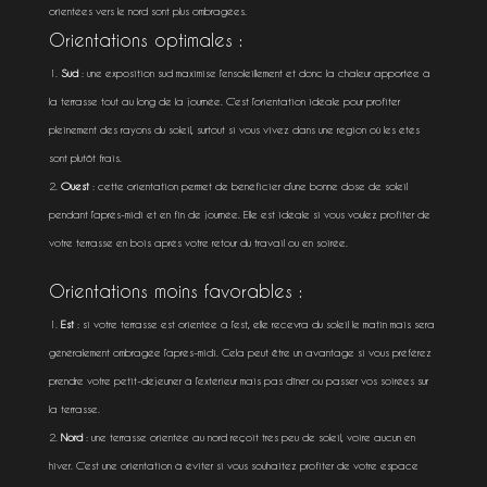
orientées vers le nord sont plus ombragées.
Orientations optimales :
Sud
: une exposition sud maximise l’ensoleillement et donc la chaleur apportée à
la terrasse tout au long de la journée. C’est l’orientation idéale pour profiter
pleinement des rayons du soleil, surtout si vous vivez dans une région où les étés
sont plutôt frais.
Ouest
: cette orientation permet de bénéficier d’une bonne dose de soleil
pendant l’après-midi et en fin de journée. Elle est idéale si vous voulez profiter de
votre terrasse en bois après votre retour du travail ou en soirée.
Orientations moins favorables :
Est
: si votre terrasse est orientée à l’est, elle recevra du soleil le matin mais sera
généralement ombragée l’après-midi. Cela peut être un avantage si vous préférez
prendre votre petit-déjeuner à l’extérieur mais pas dîner ou passer vos soirées sur
la terrasse.
Nord
: une terrasse orientée au nord reçoit très peu de soleil, voire aucun en
hiver. C’est une orientation à éviter si vous souhaitez profiter de votre espace