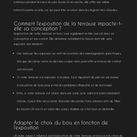
extérieur pendant les mois les plus froids. En revanche, elle offre une ombre
rafraîchissante en été, ce qui peut être un atout dans les régions très chaudes.
Comment l’exposition de la terrasse impacte-t-
elle sa conception ?
L’exposition de votre terrasse en bois joue également un rôle crucial dans sa
conception et son confort. Elle détermine notamment la façon dont elle sera
exposée aux éléments :
Une terrasse très exposée au vent nécessitera des aménagements spécifiques,
tels que des brise-vents ou des murs coupe-vent, pour offrir un niveau de confort
satisfaisant.
Si votre terrasse est exposée à la pluie, il est important de prévoir une bonne
évacuation de l’eau pour éviter les problèmes d’humidité et de moisissure.
Enfin, si votre terrasse est située dans une zone où le soleil est particulièrement
intense, il peut être nécessaire d’ajouter des protections solaires afin de filtrer
les rayons UV nocifs et créer des zones d’ombre où il fait bon se détendre.
Adapter le choix du bois en fonction de
l’exposition
Un autre aspect influencé par l’exposition de votre terrasse en bois est le choix du