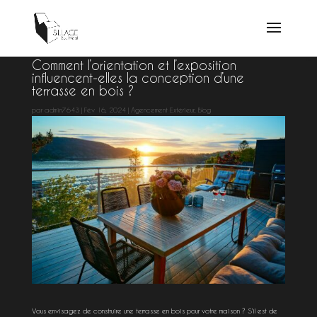
Comment l’orientation et l’exposition
influencent-elles la conception d’une
terrasse en bois ?
par
admin7643
|
Fév 16, 2024
|
Agencement Extérieur
,
Blog
Vous envisagez de construire une terrasse en bois pour votre maison ? S’il est de