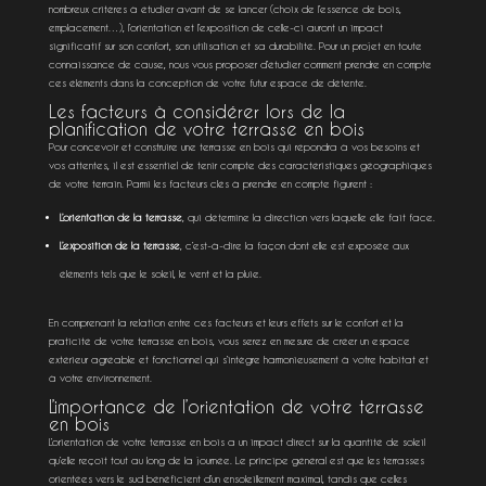
nombreux critères à étudier avant de se lancer (choix de l’essence de bois,
emplacement…), l’orientation et l’exposition de celle-ci auront un impact
significatif sur son confort, son utilisation et sa durabilité. Pour un projet en toute
connaissance de cause, nous vous proposer d’étudier comment prendre en compte
ces éléments dans la conception de votre futur espace de détente.
Les facteurs à considérer lors de la
planification de votre terrasse en bois
Pour concevoir et construire une terrasse en bois qui répondra à vos besoins et
vos attentes, il est essentiel de tenir compte des caractéristiques géographiques
de votre terrain. Parmi les facteurs clés à prendre en compte figurent :
L’orientation de la terrasse
, qui détermine la direction vers laquelle elle fait face.
L’exposition de la terrasse
, c’est-à-dire la façon dont elle est exposée aux
éléments tels que le soleil, le vent et la pluie.
En comprenant la relation entre ces facteurs et leurs effets sur le confort et la
praticité de votre terrasse en bois, vous serez en mesure de créer un espace
extérieur agréable et fonctionnel qui s’intègre harmonieusement à votre habitat et
à votre environnement.
L’importance de l’orientation de votre terrasse
en bois
L’orientation de votre
terrasse en bois
a un impact direct sur la quantité de soleil
qu’elle reçoit tout au long de la journée. Le principe général est que les terrasses
orientées vers le sud bénéficient d’un ensoleillement maximal, tandis que celles