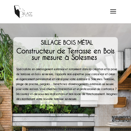
SILLAGE BOIS MÉTAL
Constructeur de Terrasse en Bois
sur mesure à Solesmes
Spécialiste en aménagement extérieur et notamment dans la création et la pose
de terrasse en bois sur mesure, j’apporte mon expertise pour concevoir et créer
un agencement personnalisé et idéal pour votre extérieur à Solesmes. Terrasse,
plage de piscine, pergola… Bénéficiez d’aménagements extérieurs sur mesure
pour votre maison. Vous cherchez l’inspiration et un professionnel de confiance ?
Découvrez ci-dessous mes réalisations et mon mode de fonctionnement. Imaginez
dès maintenant votre nouvelle terrasse sur-mesure.