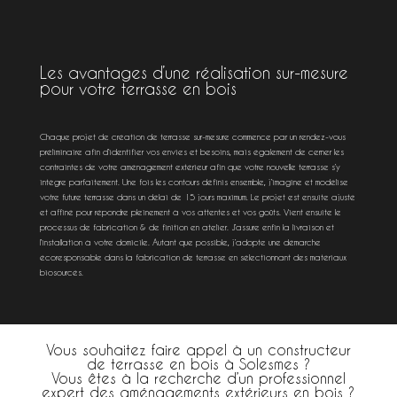
Les avantages d’une réalisation sur-mesure
pour votre terrasse en bois
Chaque projet de création de terrasse sur-mesure commence par un rendez-vous
préliminaire afin d’identifier vos envies et besoins, mais également de cerner les
contraintes de votre aménagement extérieur afin que votre nouvelle terrasse s’y
intègre parfaitement. Une fois les contours définis ensemble, j’imagine et modélise
votre future terrasse dans un délai de 15 jours maximum. Le projet est ensuite ajusté
et affiné pour répondre pleinement à vos attentes et vos goûts. Vient ensuite le
processus de fabrication & de finition en atelier. J’assure enfin la livraison et
l’installation à votre domicile. Autant que possible, j’adopte une démarche
écoresponsable dans la fabrication de terrasse en sélectionnant des matériaux
biosourcés.
Vous souhaitez faire appel à un constructeur
de terrasse en bois à Solesmes ?
Vous êtes à la recherche d’un professionnel
expert des aménagements extérieurs en bois ?