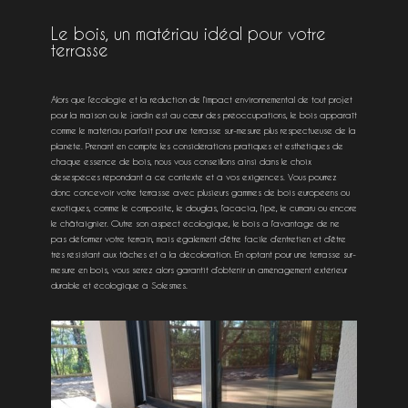
Le bois, un matériau idéal pour votre
terrasse
Alors que l’écologie et la réduction de l’impact environnemental de tout projet
pour la maison ou le jardin est au cœur des préoccupations, le bois apparaît
comme le matériau parfait pour une terrasse sur-mesure plus respectueuse de la
planète. Prenant en compte les considérations pratiques et esthétiques de
chaque essence de bois, nous vous conseillons ainsi dans le choix
desespèces répondant à ce contexte et à vos exigences. Vous pourrez
donc concevoir votre terrasse avec plusieurs gammes de bois européens ou
exotiques, comme le composite, le douglas, l’acacia, l’ipé, le cumaru ou encore
le châtaignier. Outre son aspect écologique, le bois a l’avantage de ne
pas déformer votre terrain, mais également d’être facile d’entretien et d’être
très résistant aux tâches et à la décoloration. En optant pour une terrasse sur-
mesure en bois, vous serez alors garantit d’obtenir un aménagement extérieur
durable et écologique à Solesmes.