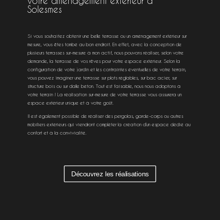
votre aménagement extérieur à
Solesmes
Si vous souhaitez obtenir une belle terrasse ou un aménagement extérieur sur
mesure, vous êtes tombé au bon endroit. En effet, avec la conception de
plusieurs terrasses sur-mesure à mon actif, nous pouvons réaliser, selon votre
demande, la terrasse de vos rêves pour votre espace extérieur. Selon la
configuration de votre jardin et les contraintes éventuelles de votre terrain,
vous pouvez imaginer une terrasse sur plots réglables, sur bac acier, sur
structure bois ou sur dalle béton. Tout est faisable, nous nous adoptons à
votre terrain ! La réalisation sur-mesure de votre terrasse vous assurera un
espace extérieur unique et à votre goût.
Il est également possible de réaliser des pergolas, garde-corps ou autres
mobiliers extérieurs qui viendront compléter la création d’un espace dédié au
confort et à la convivialité.
Découvrez les réalisations