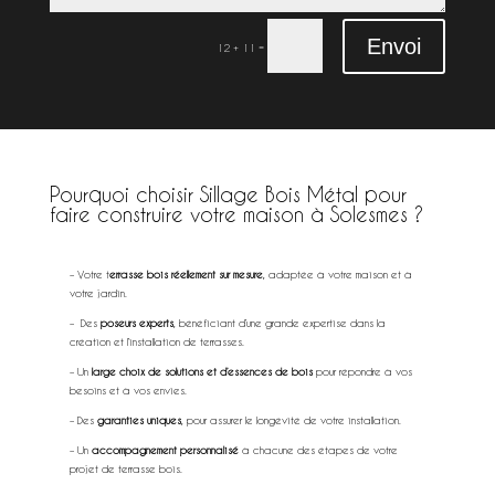
Envoi
=
12 + 11
Pourquoi choisir Sillage Bois Métal pour
faire construire votre maison à Solesmes ?
extérieur à Solesmes
– Votre t
errasse bois réellement sur mesure
, adaptée à votre maison et à
votre jardin.
– Des
poseurs experts
, bénéficiant d’une grande expertise dans la
création et l’installation de terrasses.
– Un
large choix de solutions et d’essences de bois
pour répondre à vos
besoins et à vos envies.
– Des
garanties uniques
, pour assurer le longévité de votre installation.
– Un
accompagnement personnalisé
à chacune des étapes de votre
projet de terrasse bois.