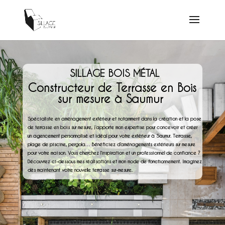
SILLAGE BOIS MÉTAL
Constructeur de Terrasse en Bois
sur mesure à Saumur
Spécialiste en aménagement extérieur et notamment dans la création et la pose
de terrasse en bois sur mesure, j’apporte mon expertise pour concevoir et créer
un agencement personnalisé et idéal pour votre extérieur à Saumur. Terrasse,
plage de piscine, pergola… Bénéficiez d’aménagements extérieurs sur mesure
pour votre maison. Vous cherchez l’inspiration et un professionnel de confiance ?
Découvrez ci-dessous mes réalisations et mon mode de fonctionnement. Imaginez
dès maintenant votre nouvelle terrasse sur-mesure.