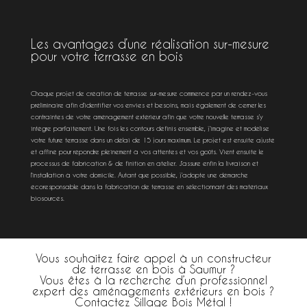
Les avantages d’une réalisation sur-mesure
pour votre terrasse en bois
Chaque projet de création de terrasse sur-mesure commence par un rendez-vous
préliminaire afin d’identifier vos envies et besoins, mais également de cerner les
contraintes de votre aménagement extérieur afin que votre nouvelle terrasse s’y
intègre parfaitement. Une fois les contours définis ensemble, j’imagine et modélise
votre future terrasse dans un délai de 15 jours maximum. Le projet est ensuite ajusté
et affiné pour répondre pleinement à vos attentes et vos goûts. Vient ensuite le
processus de fabrication & de finition en atelier. J’assure enfin la livraison et
l’installation à votre domicile. Autant que possible, j’adopte une démarche
écoresponsable dans la fabrication de terrasse en sélectionnant des matériaux
biosourcés.
Vous souhaitez faire appel à un constructeur
de terrasse en bois à Saumur ?
Vous êtes à la recherche d’un professionnel
expert des aménagements extérieurs en bois ?
Contactez Sillage Bois Métal !