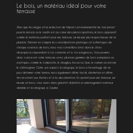
Le bois, un matériau idéal pour votre
terrasse
Alors que l’écologie et la réduction de l’impact environnemental de tout projet
pour la maison ou le jardin est au cœur des préoccupations, le bois apparaît
comme le matériau parfait pour une terrasse sur-mesure plus respectueuse de la
planète. Prenant en compte les considérations pratiques et esthétiques de
chaque essence de bois, nous vous conseillons ainsi dans le choix
desespèces répondant à ce contexte et à vos exigences. Vous pourrez
donc concevoir votre terrasse avec plusieurs gammes de bois européens ou
exotiques, comme le composite, le douglas, l’acacia, l’ipé, le cumaru ou encore
le châtaignier. Outre son aspect écologique, le bois a l’avantage de ne
pas déformer votre terrain, mais également d’être facile d’entretien et d’être
très résistant aux tâches et à la décoloration. En optant pour une terrasse sur-
mesure en bois, vous serez alors garantit d’obtenir un aménagement extérieur
durable et écologique à Saumur.