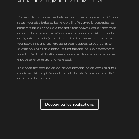
votre aménagement extérieur à Saumur
Si vous souhaitez obtenir une belle terrasse ou un aménagement extérieur sur
mesure, vous êtes tombé au bon endroit. En effet, avec la conception de
plusieurs terrasses sur-mesure à mon actif, nous pouvons réaliser, selon votre
demande, la terrasse de vos rêves pour votre espace extérieur. Selon la
configuration de votre jardin et les contraintes éventuelles de votre terrain,
vous pouvez imaginer une terrasse sur plots réglables, sur bac acier, sur
structure bois ou sur dalle béton. Tout est faisable, nous nous adoptons à
votre terrain ! La réalisation sur-mesure de votre terrasse vous assurera un
espace extérieur unique et à votre goût.
Il est également possible de réaliser des pergolas, garde-corps ou autres
mobiliers extérieurs qui viendront compléter la création d’un espace dédié au
confort et à la convivialité.
Découvrez les réalisations