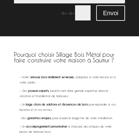
Envoi
=
15 + 15
Pourquoi choisir Sillage Bois Métal pour
faire construire votre maison à Saumur ?
extérieur à Saumur
– Votre t
errasse bois réellement sur mesure
, adaptée à votre maison et à
votre jardin.
– Des
poseurs experts
, bénéficiant d’une grande expertise dans la
création et l’installation de terrasses.
– Un
large choix de solutions et d’essences de bois
pour répondre à vos
besoins et à vos envies.
– Des
garanties uniques
, pour assurer le longévité de votre installation.
– Un
accompagnement personnalisé
à chacune des étapes de votre
projet de terrasse bois.