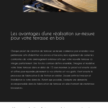
Les avantages d’une réalisation sur-mesure
pour votre terrasse en bois
Chaque projet de création de terrasse sur-mesure commence par un rendez-vous
préliminaire afin d’identifier vos envies et besoins, mais également de cerner les
contraintes de votre aménagement extérieur afin que votre nouvelle terrasse s’y
intègre parfaitement. Une fois les contours définis ensemble, j’imagine et modélise
votre future terrasse dans un délai de 15 jours maximum. Le projet est ensuite ajusté
et affiné pour répondre pleinement à vos attentes et vos goûts. Vient ensuite le
processus de fabrication & de finition en atelier. J’assure enfin la livraison et
l’installation à votre domicile. Autant que possible, j’adopte une démarche
écoresponsable dans la fabrication de terrasse en sélectionnant des matériaux
biosourcés.