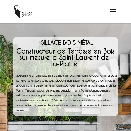
SILLAGE BOIS MÉTAL
Constructeur de Terrasse en Bois
sur mesure à Saint-Laurent-de-
la-Plaine
Spécialiste en aménagement extérieur et notamment dans la création et la pose
de terrasse en bois sur mesure, j’apporte mon expertise pour concevoir et créer
un agencement personnalisé et idéal pour votre extérieur à Saint-Laurent-de-la-
Plaine. Terrasse, plage de piscine, pergola… Bénéficiez d’aménagements
extérieurs sur mesure pour votre maison. Vous cherchez l’inspiration et un
professionnel de confiance ? Découvrez ci-dessous mes réalisations et mon
mode de fonctionnement. Imaginez dès maintenant votre nouvelle terrasse sur-
mesure.