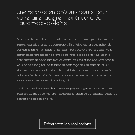
Une terrasse en bois sur-mesure pour
votre aménagement extérieur à Saint-
Laurent-de-la-Plaine
Si vous souhaitez obtenir une belle terrasse ou un aménagement extérieur sur
mesure, vous êtes tombé au bon endroit. En effet, avec la conception de
plusieurs terrasses sur-mesure à mon actif, nous pouvons réaliser, selon votre
demande, la terrasse de vos rêves pour votre espace extérieur. Selon la
configuration de votre jardin et les contraintes éventuelles de votre terrain,
vous pouvez imaginer une terrasse sur plots réglables, sur bac acier, sur
structure bois ou sur dalle béton. Tout est faisable, nous nous adoptons à
votre terrain ! La réalisation sur-mesure de votre terrasse vous assurera un
espace extérieur unique et à votre goût.
Il est également possible de réaliser des pergolas, garde-corps ou autres
mobiliers extérieurs qui viendront compléter la création d’un espace dédié au
confort et à la convivialité.
Découvrez les réalisations