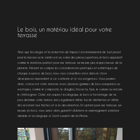
Le bois, un matériau idéal pour votre
terrasse
Alors que l’écologie et la réduction de l’impact environnemental de tout projet
pour la maison ou le jardin est au cœur des préoccupations, le bois apparaît
comme le matériau parfait pour une terrasse sur-mesure plus respectueuse de la
planète. Prenant en compte les considérations pratiques et esthétiques de
chaque essence de bois, nous vous conseillons ainsi dans le choix
desespèces répondant à ce contexte et à vos exigences. Vous pourrez
donc concevoir votre terrasse avec plusieurs gammes de bois européens ou
exotiques, comme le composite, le douglas, l’acacia, l’ipé, le cumaru ou encore
le châtaignier. Outre son aspect écologique, le bois a l’avantage de ne
pas déformer votre terrain, mais également d’être facile d’entretien et d’être
très résistant aux tâches et à la décoloration. En optant pour une terrasse sur-
mesure en bois, vous serez alors garantit d’obtenir un aménagement extérieur
durable et écologique à Saint-Laurent-de-la-Plaine.