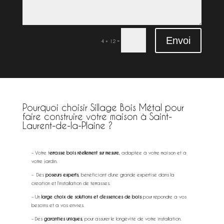
Envoi
=
4 + 12
Pourquoi choisir Sillage Bois Métal pour
faire construire votre maison à Saint-
Laurent-de-la-Plaine ?
extérieur à Saint-
Laurent-de-la-Plaine
– Votre t
errasse bois réellement sur mesure
, adaptée à votre maison et à
votre jardin.
– Des
poseurs experts
, bénéficiant d’une grande expertise dans la
création et l’installation de terrasses.
– Un
large choix de solutions et d’essences de bois
pour répondre à vos
besoins et à vos envies.
– Des
garanties uniques
, pour assurer le longévité de votre installation.