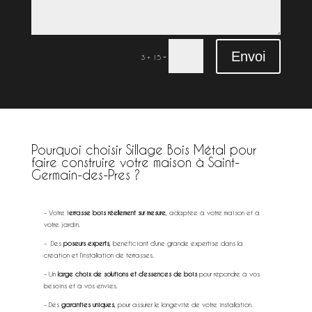
Envoi
=
3 + 15
Pourquoi choisir Sillage Bois Métal pour
faire construire votre maison à Saint-
Germain-des-Pres ?
extérieur à Saint-
Germain-des-Pres
– Votre t
errasse bois réellement sur mesure
, adaptée à votre maison et à
votre jardin.
– Des
poseurs experts
, bénéficiant d’une grande expertise dans la
création et l’installation de terrasses.
– Un
large choix de solutions et d’essences de bois
pour répondre à vos
besoins et à vos envies.
– Des
garanties uniques
, pour assurer le longévité de votre installation.