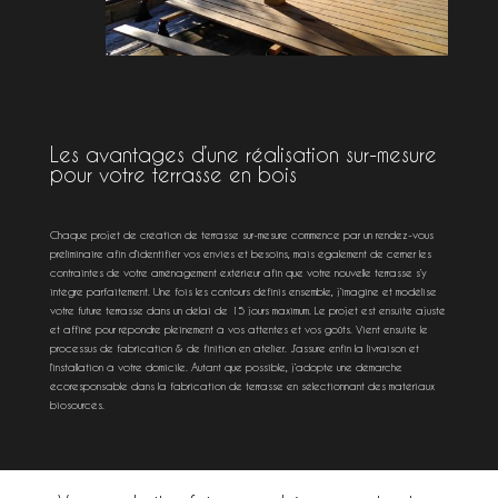
Les avantages d’une réalisation sur-mesure
pour votre terrasse en bois
Chaque projet de création de terrasse sur-mesure commence par un rendez-vous
préliminaire afin d’identifier vos envies et besoins, mais également de cerner les
contraintes de votre aménagement extérieur afin que votre nouvelle terrasse s’y
intègre parfaitement. Une fois les contours définis ensemble, j’imagine et modélise
votre future terrasse dans un délai de 15 jours maximum. Le projet est ensuite ajusté
et affiné pour répondre pleinement à vos attentes et vos goûts. Vient ensuite le
processus de fabrication & de finition en atelier. J’assure enfin la livraison et
l’installation à votre domicile. Autant que possible, j’adopte une démarche
écoresponsable dans la fabrication de terrasse en sélectionnant des matériaux
biosourcés.