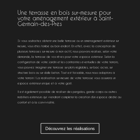
Une terrasse en bois sur-mesure pour
votre aménagement extérieur à Saint-
Germain-des-Pres
Si vous souhaitez obtenir une belle terrasse ou un aménagement extérieur sur
mesure, vous êtes tombé au bon endroit. En effet, avec la conception de
plusieurs terrasses sur-mesure à mon actif, nous pouvons réaliser, selon votre
demande, la terrasse de vos rêves pour votre espace extérieur. Selon la
configuration de votre jardin et les contraintes éventuelles de votre terrain,
vous pouvez imaginer une terrasse sur plots réglables, sur bac acier, sur
structure bois ou sur dalle béton. Tout est faisable, nous nous adoptons à
votre terrain ! La réalisation sur-mesure de votre terrasse vous assurera un
espace extérieur unique et à votre goût.
Il est également possible de réaliser des pergolas, garde-corps ou autres
mobiliers extérieurs qui viendront compléter la création d’un espace dédié au
confort et à la convivialité.
Découvrez les réalisations