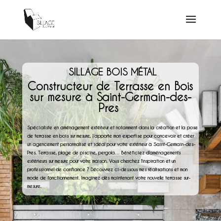
SILLAGE BOIS MÉTAL
Constructeur de Terrasse en Bois
sur mesure à Saint-Germain-des-
Pres
Spécialiste en aménagement extérieur et notamment dans la création et la pose
de terrasse en bois sur mesure, j’apporte mon expertise pour concevoir et créer
un agencement personnalisé et idéal pour votre extérieur à Saint-Germain-des-
Pres. Terrasse, plage de piscine, pergola… Bénéficiez d’aménagements
extérieurs sur mesure pour votre maison. Vous cherchez l’inspiration et un
professionnel de confiance ? Découvrez ci-dessous mes réalisations et mon
mode de fonctionnement. Imaginez dès maintenant votre nouvelle terrasse sur-
mesure.