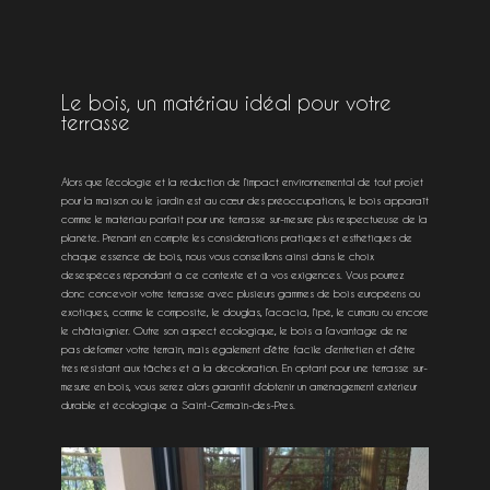
Le bois, un matériau idéal pour votre
terrasse
Alors que l’écologie et la réduction de l’impact environnemental de tout projet
pour la maison ou le jardin est au cœur des préoccupations, le bois apparaît
comme le matériau parfait pour une terrasse sur-mesure plus respectueuse de la
planète. Prenant en compte les considérations pratiques et esthétiques de
chaque essence de bois, nous vous conseillons ainsi dans le choix
desespèces répondant à ce contexte et à vos exigences. Vous pourrez
donc concevoir votre terrasse avec plusieurs gammes de bois européens ou
exotiques, comme le composite, le douglas, l’acacia, l’ipé, le cumaru ou encore
le châtaignier. Outre son aspect écologique, le bois a l’avantage de ne
pas déformer votre terrain, mais également d’être facile d’entretien et d’être
très résistant aux tâches et à la décoloration. En optant pour une terrasse sur-
mesure en bois, vous serez alors garantit d’obtenir un aménagement extérieur
durable et écologique à Saint-Germain-des-Pres.