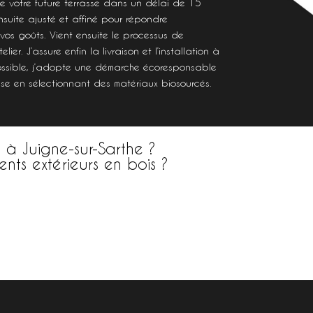
se votre future terrasse dans un délai de 15
nsuite ajusté et affiné pour répondre
vos goûts. Vient ensuite le processus de
lier. J’assure enfin la livraison et l’installation à
ossible, j’adopte une démarche écoresponsable
sse en sélectionnant des matériaux biosourcés.
 à Juigne-sur-Sarthe ?
ts extérieurs en bois ?