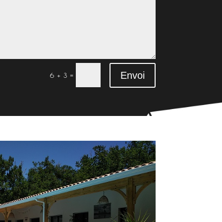
Envoi
=
6 + 3