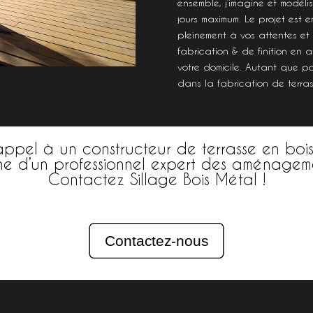
ensemble, j’imagine et modéli
jours maximum. Le projet est e
pleinement à vos attentes et 
fabrication & de finition en ate
votre domicile. Autant que p
dans la fabrication de terra
appel à un constructeur de terrasse en bois
he d’un professionnel expert des aménagemen
Contactez Sillage Bois Métal !
Contactez-nous