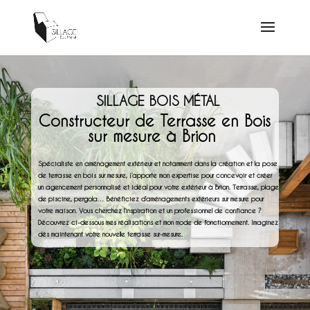
SILLAGE BOIS MÉTAL
Constructeur de Terrasse en Bois
sur mesure à Brion
Spécialiste en aménagement extérieur et notamment dans la création et la pose
de terrasse en bois sur mesure, j’apporte mon expertise pour concevoir et créer
un agencement personnalisé et idéal pour votre extérieur à Brion. Terrasse, plage
de piscine, pergola… Bénéficiez d’aménagements extérieurs sur mesure pour
votre maison. Vous cherchez l’inspiration et un professionnel de confiance ?
Découvrez ci-dessous mes réalisations et mon mode de fonctionnement. Imaginez
dès maintenant votre nouvelle terrasse sur-mesure.