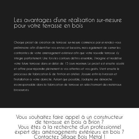
Les avantages d’une réalisation sur-mesure
pour votre terrasse en bois
Chaque projet de création de terrasse sur-mesure commence par un rendez-vous
préliminaire afin d’identifier vos envies et besoins, mais également de cerner les
contraintes de votre aménagement extérieur afin que votre nouvelle terrasse s’y
intègre parfaitement. Une fois les contours définis ensemble, j’imagine et modélise
votre future terrasse dans un délai de 15 jours maximum. Le projet est ensuite ajusté
et affiné pour répondre pleinement à vos attentes et vos goûts. Vient ensuite le
processus de fabrication & de finition en atelier. J’assure enfin la livraison et
l’installation à votre domicile. Autant que possible, j’adopte une démarche
écoresponsable dans la fabrication de terrasse en sélectionnant des matériaux
biosourcés.
Vous souhaitez faire appel à un constructeur
de terrasse en bois à Brion ?
Vous êtes à la recherche d’un professionnel
expert des aménagements extérieurs en bois ?
Contactez Sillage Bois Métal !