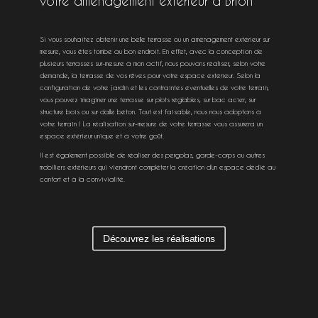
votre aménagement extérieur à Brion
Si vous souhaitez obtenir une belle terrasse ou un aménagement extérieur sur
mesure, vous êtes tombé au bon endroit. En effet, avec la conception de
plusieurs terrasses sur-mesure à mon actif, nous pouvons réaliser, selon votre
demande, la terrasse de vos rêves pour votre espace extérieur. Selon la
configuration de votre jardin et les contraintes éventuelles de votre terrain,
vous pouvez imaginer une terrasse sur plots réglables, sur bac acier, sur
structure bois ou sur dalle béton. Tout est faisable, nous nous adoptons à
votre terrain ! La réalisation sur-mesure de votre terrasse vous assurera un
espace extérieur unique et à votre goût.
Il est également possible de réaliser des pergolas, garde-corps ou autres
mobiliers extérieurs qui viendront compléter la création d’un espace dédié au
confort et à la convivialité.
Découvrez les réalisations