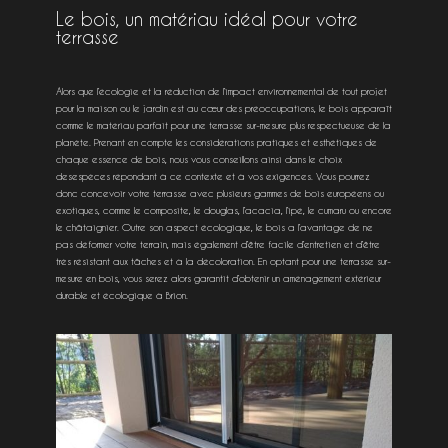
Le bois, un matériau idéal pour votre
terrasse
Alors que l’écologie et la réduction de l’impact environnemental de tout projet
pour la maison ou le jardin est au cœur des préoccupations, le bois apparaît
comme le matériau parfait pour une terrasse sur-mesure plus respectueuse de la
planète. Prenant en compte les considérations pratiques et esthétiques de
chaque essence de bois, nous vous conseillons ainsi dans le choix
desespèces répondant à ce contexte et à vos exigences. Vous pourrez
donc concevoir votre terrasse avec plusieurs gammes de bois européens ou
exotiques, comme le composite, le douglas, l’acacia, l’ipé, le cumaru ou encore
le châtaignier. Outre son aspect écologique, le bois a l’avantage de ne
pas déformer votre terrain, mais également d’être facile d’entretien et d’être
très résistant aux tâches et à la décoloration. En optant pour une terrasse sur-
mesure en bois, vous serez alors garantit d’obtenir un aménagement extérieur
durable et écologique à Brion.