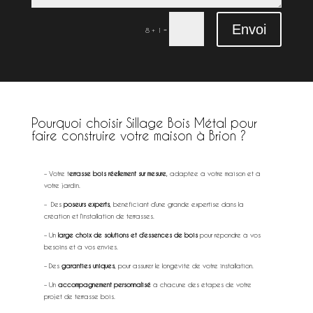
Envoi
=
8 + 1
Pourquoi choisir Sillage Bois Métal pour
faire construire votre maison à Brion ?
extérieur à Brion
– Votre t
errasse bois réellement sur mesure
, adaptée à votre maison et à
votre jardin.
– Des
poseurs experts
, bénéficiant d’une grande expertise dans la
création et l’installation de terrasses.
– Un
large choix de solutions et d’essences de bois
pour répondre à vos
besoins et à vos envies.
– Des
garanties uniques
, pour assurer le longévité de votre installation.
– Un
accompagnement personnalisé
à chacune des étapes de votre
projet de terrasse bois.