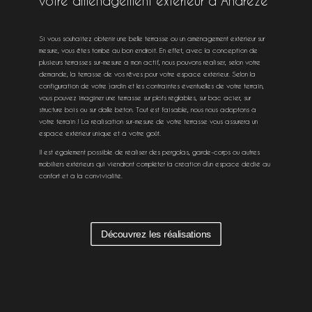
votre aménagement extérieur à Andreze
Si vous souhaitez obtenir une belle terrasse ou un aménagement extérieur sur
mesure, vous êtes tombé au bon endroit. En effet, avec la conception de
plusieurs terrasses sur-mesure à mon actif, nous pouvons réaliser, selon votre
demande, la terrasse de vos rêves pour votre espace extérieur. Selon la
configuration de votre jardin et les contraintes éventuelles de votre terrain,
vous pouvez imaginer une terrasse sur plots réglables, sur bac acier, sur
structure bois ou sur dalle béton. Tout est faisable, nous nous adoptons à
votre terrain ! La réalisation sur-mesure de votre terrasse vous assurera un
espace extérieur unique et à votre goût.
Il est également possible de réaliser des pergolas, garde-corps ou autres
mobiliers extérieurs qui viendront compléter la création d’un espace dédié au
confort et à la convivialité.
Découvrez les réalisations