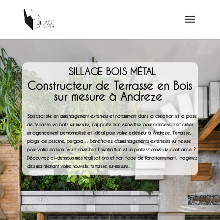
SILLAGE BOIS MÉTAL
Constructeur de Terrasse en Bois
sur mesure à Andreze
Spécialiste en aménagement extérieur et notamment dans la création et la pose
de terrasse en bois sur mesure, j’apporte mon expertise pour concevoir et créer
un agencement personnalisé et idéal pour votre extérieur à Andreze. Terrasse,
plage de piscine, pergola… Bénéficiez d’aménagements extérieurs sur mesure
pour votre maison. Vous cherchez l’inspiration et un professionnel de confiance ?
Découvrez ci-dessous mes réalisations et mon mode de fonctionnement. Imaginez
dès maintenant votre nouvelle terrasse sur-mesure.