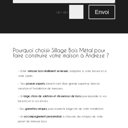
Envoi
=
13 + 10
Pourquoi choisir Sillage Bois Métal pour
faire construire votre maison à Andreze ?
extérieur à Andreze
– Votre t
errasse bois réellement sur mesure
, adaptée à votre maison et à
votre jardin.
– Des
poseurs experts
, bénéficiant d’une grande expertise dans la
création et l’installation de terrasses.
– Un
large choix de solutions et d’essences de bois
pour répondre à vos
besoins et à vos envies.
– Des
garanties uniques
, pour assurer le longévité de votre installation.
– Un
accompagnement personnalisé
à chacune des étapes de votre
projet de terrasse bois.