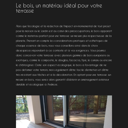
Le bois, un matériau idéal pour votre
terrasse
Alors que l’écologie et la réduction de l’impact environnemental de tout projet
pour la maison ou le jardin est au cœur des préoccupations, le bois apparaît
comme le matériau parfait pour une terrasse sur-mesure plus respectueuse de la
planète. Prenant en compte les considérations pratiques et esthétiques de
chaque essence de bois, nous vous conseillons ainsi dans le choix
desespèces répondant à ce contexte et à vos exigences. Vous pourrez
donc concevoir votre terrasse avec plusieurs gammes de bois européens ou
exotiques, comme le composite, le douglas, l’acacia, l’ipé, le cumaru ou encore
le châtaignier. Outre son aspect écologique, le bois a l’avantage de ne
pas déformer votre terrain, mais également d’être facile d’entretien et d’être
très résistant aux tâches et à la décoloration. En optant pour une terrasse sur-
mesure en bois, vous serez alors garantit d’obtenir un aménagement extérieur
durable et écologique à Andreze.