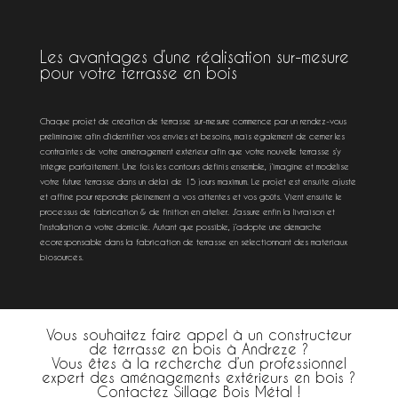
Les avantages d’une réalisation sur-mesure
pour votre terrasse en bois
Chaque projet de création de terrasse sur-mesure commence par un rendez-vous
préliminaire afin d’identifier vos envies et besoins, mais également de cerner les
contraintes de votre aménagement extérieur afin que votre nouvelle terrasse s’y
intègre parfaitement. Une fois les contours définis ensemble, j’imagine et modélise
votre future terrasse dans un délai de 15 jours maximum. Le projet est ensuite ajusté
et affiné pour répondre pleinement à vos attentes et vos goûts. Vient ensuite le
processus de fabrication & de finition en atelier. J’assure enfin la livraison et
l’installation à votre domicile. Autant que possible, j’adopte une démarche
écoresponsable dans la fabrication de terrasse en sélectionnant des matériaux
biosourcés.
Vous souhaitez faire appel à un constructeur
de terrasse en bois à Andreze ?
Vous êtes à la recherche d’un professionnel
expert des aménagements extérieurs en bois ?
Contactez Sillage Bois Métal !