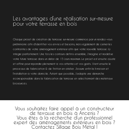
Les avantages d’une réalisation sur-mesure
pour votre terrasse en bois
Chaque projet de création de terrasse sur-mesure commence par un rendez-vous
préliminaire afin d’identifier vos envies et besoins, mais également de cerner les
contraintes de votre aménagement extérieur afin que votre nouvelle terrasse s’y
intègre parfaitement. Une fois les contours définis ensemble, j’imagine et modélise
votre future terrasse dans un délai de 15 jours maximum. Le projet est ensuite ajusté
et affiné pour répondre pleinement à vos attentes et vos goûts. Vient ensuite le
processus de fabrication & de finition en atelier. J’assure enfin la livraison et
l’installation à votre domicile. Autant que possible, j’adopte une démarche
écoresponsable dans la fabrication de terrasse en sélectionnant des matériaux
biosourcés.
Vous souhaitez faire appel à un constructeur
de terrasse en bois à Ancenis ?
Vous êtes à la recherche d’un professionnel
expert des aménagements extérieurs en bois ?
Contactez Sillage Bois Métal !