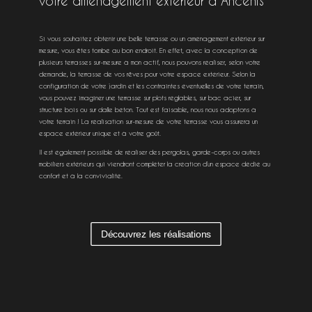
votre aménagement extérieur à Ancenis
Si vous souhaitez obtenir une belle terrasse ou un aménagement extérieur sur
mesure, vous êtes tombé au bon endroit. En effet, avec la conception de
plusieurs terrasses sur-mesure à mon actif, nous pouvons réaliser, selon votre
demande, la terrasse de vos rêves pour votre espace extérieur. Selon la
configuration de votre jardin et les contraintes éventuelles de votre terrain,
vous pouvez imaginer une terrasse sur plots réglables, sur bac acier, sur
structure bois ou sur dalle béton. Tout est faisable, nous nous adoptons à
votre terrain ! La réalisation sur-mesure de votre terrasse vous assurera un
espace extérieur unique et à votre goût.
Il est également possible de réaliser des pergolas, garde-corps ou autres
mobiliers extérieurs qui viendront compléter la création d’un espace dédié au
confort et à la convivialité.
Découvrez les réalisations