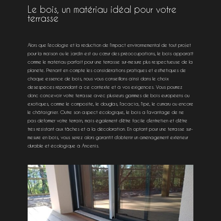
Le bois, un matériau idéal pour votre
terrasse
Alors que l’écologie et la réduction de l’impact environnemental de tout projet
pour la maison ou le jardin est au cœur des préoccupations, le bois apparaît
comme le matériau parfait pour une terrasse sur-mesure plus respectueuse de la
planète. Prenant en compte les considérations pratiques et esthétiques de
chaque essence de bois, nous vous conseillons ainsi dans le choix
desespèces répondant à ce contexte et à vos exigences. Vous pourrez
donc concevoir votre terrasse avec plusieurs gammes de bois européens ou
exotiques, comme le composite, le douglas, l’acacia, l’ipé, le cumaru ou encore
le châtaignier. Outre son aspect écologique, le bois a l’avantage de ne
pas déformer votre terrain, mais également d’être facile d’entretien et d’être
très résistant aux tâches et à la décoloration. En optant pour une terrasse sur-
mesure en bois, vous serez alors garantit d’obtenir un aménagement extérieur
durable et écologique à Ancenis.