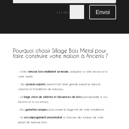
Envoi
=
11 + 12
Pourquoi choisir Sillage Bois Métal pour
faire construire votre maison à Ancenis ?
extérieur à Ancenis
– Votre t
errasse bois réellement sur mesure
, adaptée à votre maison et à
votre jardin.
– Des
poseurs experts
, bénéficiant d’une grande expertise dans la
création et l’installation de terrasses.
– Un
large choix de solutions et d’essences de bois
pour répondre à vos
besoins et à vos envies.
– Des
garanties uniques
, pour assurer le longévité de votre installation.
– Un
accompagnement personnalisé
à chacune des étapes de votre
projet de terrasse bois.