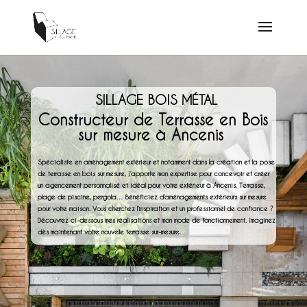
SILLAGE BOIS MÉTAL
Constructeur de Terrasse en Bois
sur mesure à Ancenis
Spécialiste en aménagement extérieur et notamment dans la création et la pose
de terrasse en bois sur mesure, j’apporte mon expertise pour concevoir et créer
un agencement personnalisé et idéal pour votre extérieur à Ancenis. Terrasse,
plage de piscine, pergola… Bénéficiez d’aménagements extérieurs sur mesure
pour votre maison. Vous cherchez l’inspiration et un professionnel de confiance ?
Découvrez ci-dessous mes réalisations et mon mode de fonctionnement. Imaginez
dès maintenant votre nouvelle terrasse sur-mesure.