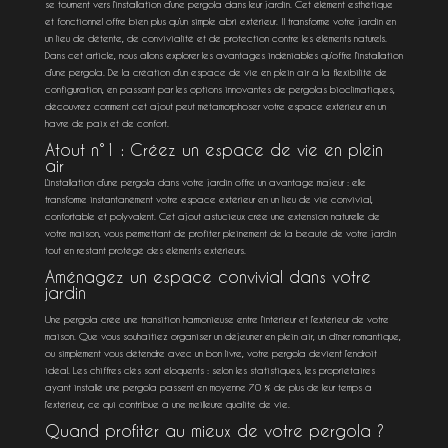
se tournent vers l’installation d’une pergola dans leur jardin. Cet élément esthétique
et fonctionnel offre bien plus qu’un simple abri extérieur. Il transforme votre jardin en
un lieu de détente, de convivialité et de protection contre les éléments naturels.
Dans cet article, nous allons explorer les avantages indéniables qu’offre l’installation
d’une pergola. De la création d’un espace de vie en plein air à la flexibilité de
configuration, en passant par les options innovantes de pergolas bioclimatiques,
découvrez comment cet ajout peut métamorphoser votre espace extérieur en un
havre de paix et de confort.
Atout n°1 : Créez un espace de vie en plein
air
L’installation d’une pergola dans votre jardin offre un avantage majeur : elle
transforme instantanément votre espace extérieur en un lieu de vie convivial,
confortable et polyvalent. Cet ajout astucieux crée une extension naturelle de
votre maison, vous permettant de profiter pleinement de la beauté de votre jardin
tout en restant protégé des éléments extérieurs.
Aménagez un espace convivial dans votre
jardin
Une pergola crée une transition harmonieuse entre l’intérieur et l’extérieur de votre
maison. Que vous souhaitiez organiser un déjeuner en plein air, un dîner romantique,
ou simplement vous détendre avec un bon livre, votre pergola devient l’endroit
idéal. Les chiffres clés sont éloquents : selon les statistiques, les propriétaires
ayant installé une pergola passent en moyenne 70 % de plus de leur temps à
l’extérieur, ce qui contribue à une meilleure qualité de vie.
Quand profiter au mieux de votre pergola ?