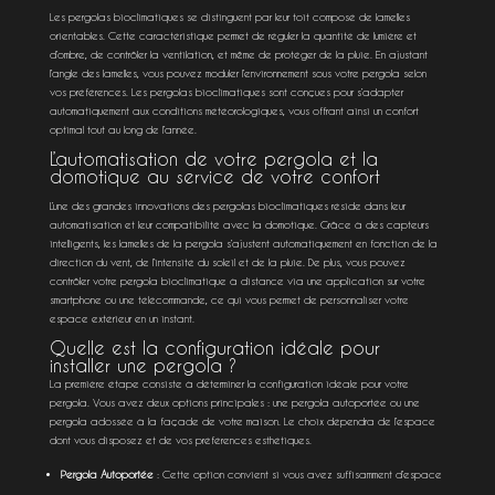
Les pergolas bioclimatiques se distinguent par leur toit composé de lamelles
orientables. Cette caractéristique permet de réguler la quantité de lumière et
d’ombre, de contrôler la ventilation, et même de protéger de la pluie. En ajustant
l’angle des lamelles, vous pouvez moduler l’environnement sous votre pergola selon
vos préférences. Les pergolas bioclimatiques sont conçues pour s’adapter
automatiquement aux conditions météorologiques, vous offrant ainsi un confort
optimal tout au long de l’année.
L’automatisation de votre pergola et la
domotique au service de votre confort
L’une des grandes innovations des pergolas bioclimatiques réside dans leur
automatisation et leur compatibilité avec la domotique. Grâce à des capteurs
intelligents, les lamelles de la pergola s’ajustent automatiquement en fonction de la
direction du vent, de l’intensité du soleil et de la pluie. De plus, vous pouvez
contrôler votre
pergola bioclimatique
à distance via une application sur votre
smartphone ou une télécommande, ce qui vous permet de personnaliser votre
espace extérieur en un instant.
Quelle est la configuration idéale pour
installer une pergola ?
La première étape consiste à déterminer la configuration idéale pour votre
pergola. Vous avez deux options principales : une pergola autoportée ou une
pergola adossée à la façade de votre maison. Le choix dépendra de l’espace
dont vous disposez et de vos préférences esthétiques.
Pergola Autoportée
: Cette option convient si vous avez suffisamment d’espace