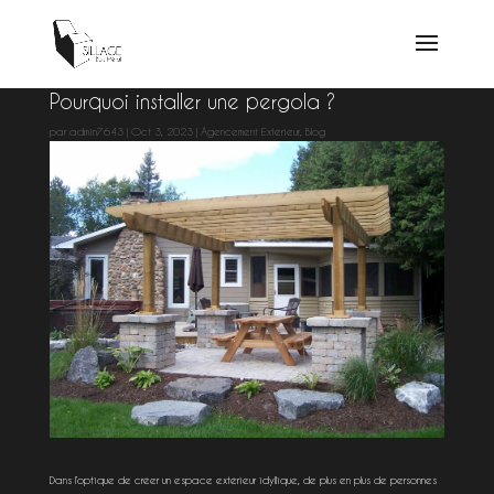
Pourquoi installer une pergola ?
par
admin7643
|
Oct 3, 2023
|
Agencement Extérieur
,
Blog
Dans l’optique de créer un espace extérieur idyllique, de plus en plus de personnes