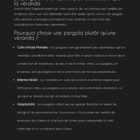
la véranda
Investir dans l’agrandissement de votre espace de vie extérieur peut sembler une
évidence, mais vous vous demandez peut-être quelle option choisir. Une pergola
offre plusieurs avantages par rapport à une véranda, et cela inclut des
considérations financières importantes.
Pourquoi choisir une pergola plutôt qu’une
véranda ?
Coûts Initiaux Moindres
: Les pergolas sont généralement plus abordables que les
vérandas. L’installation d’une véranda peut être un projet coûteux en raison de la
construction de fondations, de murs et de la toiture vitrée. Les pergolas, en
revanche, sont plus légères et nécessitent moins de travaux préparatoires.
Entretien Réduit
: Les vérandas en verre nécessitent un entretien régulier pour
nettoyer les vitres. Les pergolas, en revanche, nécessitent moins d’entretien, ce
qui peut se traduire par des économies à long terme.
Adaptabilité
: Les pergolas offrent une plus grande flexibilité en termes de
design et de personnalisation. Vous pouvez choisir parmi une variété de
matériaux, de couleurs et d’options de toiture pour correspondre à votre
esthétique et à vos besoins spécifiques.