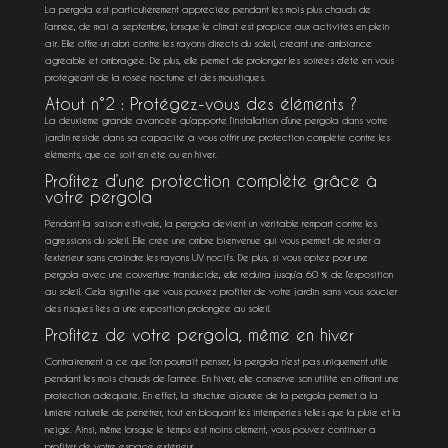
La pergola est particulièrement appréciée pendant les mois plus chauds de
l’année, de mai à septembre, lorsque le climat est propice aux activités en plein
air. Elle offre un abri contre les rayons directs du soleil, créant une ambiance
agréable et ombragée. De plus, elle permet de prolonger les soirées d’été en vous
protégeant de la rosée nocturne et des moustiques.
Atout n°2 : Protégez-vous des éléments ?
La deuxième grande avancée qu’apporte l’installation d’une pergola dans votre
jardin réside dans sa capacité à vous offrir une protection complète contre les
éléments, que ce soit en été ou en hiver.
Profitez d’une protection complète grâce à
votre pergola
Pendant la saison estivale, la pergola devient un véritable rempart contre les
agressions du soleil. Elle crée une ombre bienvenue qui vous permet de rester à
l’extérieur sans craindre les rayons UV nocifs. De plus, si vous optez pour une
pergola avec une couverture translucide, elle réduira jusqu’à 60 % de l’exposition
au soleil. Cela signifie que vous pouvez profiter de votre jardin sans vous soucier
des risques liés à une exposition prolongée au soleil.
Profitez de votre pergola, même en hiver
Contrairement à ce que l’on pourrait penser, la pergola n’est pas uniquement utile
pendant les mois chauds de l’année. En hiver, elle conserve son utilité en offrant une
protection adéquate. En effet, la structure ajourée de la pergola permet à la
lumière naturelle de pénétrer, tout en bloquant les intempéries telles que la pluie et la
neige. Ainsi, même lorsque le temps est moins clément, vous pouvez continuer à
profiter de votre espace extérieur.