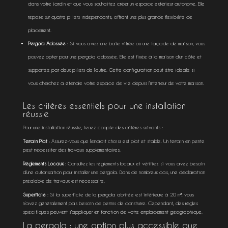
dans votre jardin et que vous souhaitez créer un espace extérieur autonome. Elle
repose sur quatre piliers indépendants, offrant une plus grande flexibilité de
placement.
Pergola Adossée
: Si vous avez une baie vitrée ou une façade de maison, vous
pouvez opter pour une pergola adossée. Elle est fixée à la maison d’un côté et
supportée par deux piliers de l’autre. Cette configuration peut être idéale si
vous cherchez à étendre votre espace de vie depuis l’intérieur de votre maison.
Les critères essentiels pour une installation
réussie
Pour une installation réussie, tenez compte des critères suivants :
Terrain Plat
: Assurez-vous que l’endroit choisi est plat et stable. Un terrain en pente
peut nécessiter des travaux supplémentaires.
Règlements Locaux
: Consultez les règlements locaux et vérifiez si vous avez besoin
d’une autorisation pour installer une pergola. Dans de nombreux cas, une déclaration
préalable de travaux est nécessaire.
Superficie
: Si la superficie de la pergola abritée est inférieure à 20 m², vous
n’avez généralement pas besoin de permis de construire. Cependant, des règles
spécifiques peuvent s’appliquer en fonction de votre emplacement géographique.
La pergola : une option plus accessible que