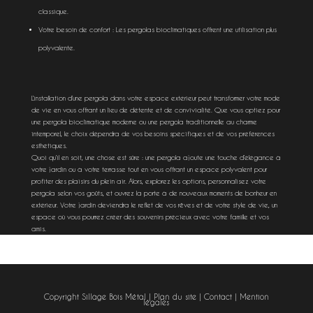
classique.
Votre besoin de confort : Les pergolas bioclimatiques offrent une utilisation plus
polyvalente.
L’installation d’une pergola dans votre espace extérieur peut transformer votre mode
de vie en vous offrant un lieu de détente et de convivialité. Que vous optiez pour
une pergola bioclimatique moderne ou une pergola traditionnelle au charme
intemporel, le choix dépendra de vos besoins spécifiques et de vos préférences
esthétiques.
Quoi qu’il en soit, une chose est sûre : une pergola ajoute une touche d’élégance à
votre jardin ou à votre terrasse tout en vous offrant un espace polyvalent pour
profiter des plaisirs du plein air. Alors, explorez les options, personnalisez votre
pergola selon vos goûts, et ouvrez la porte à de nouveaux moments de bonheur en
extérieur. Votre jardin deviendra le reflet de vos rêves et de votre style de vie, un
espace où vous pourrez créer des souvenirs précieux avec votre famille et vos
amis.
Copyright Sillage Bois Métal |
Plan du site
|
Contact
|
Mention
légales