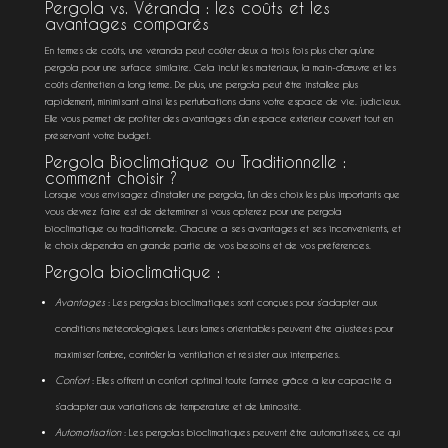
Pergola vs. Véranda : les coûts et les
avantages comparés
En termes de coûts, une véranda peut coûter deux à trois fois plus cher qu’une
pergola pour une surface similaire. Cela inclut les matériaux, la main-d’œuvre et les
coûts d’entretien à long terme. De plus, une pergola peut être installée plus
rapidement, minimisant ainsi les perturbations dans votre espace de vie. judicieux.
Elle vous permet de profiter des avantages d’un espace extérieur couvert tout en
préservant votre budget.
Pergola Bioclimatique ou Traditionnelle :
comment choisir ?
Lorsque vous envisagez d’installer une pergola, l’un des choix les plus importants que
vous devrez faire est de déterminer si vous opterez pour une pergola
bioclimatique ou traditionnelle. Chacune a ses avantages et ses inconvénients, et
le choix dépendra en grande partie de vos besoins et de vos préférences.
Pergola bioclimatique :
Avantages
: Les pergolas bioclimatiques sont conçues pour s’adapter aux
conditions météorologiques. Leurs lames orientables peuvent être ajustées pour
maximiser l’ombre, contrôler la ventilation et résister aux intempéries.
Confort
: Elles offrent un confort optimal toute l’année grâce à leur capacité à
s’adapter aux variations de température et de luminosité.
Automatisation
: Les pergolas bioclimatiques peuvent être automatisées, ce qui