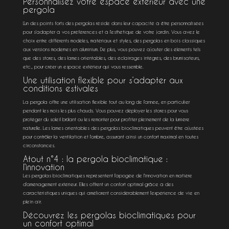
Personnalisez votre espace extérieur avec une
pergola
L’un des points forts des pergolas réside dans leur capacité à être personnalisées
pour s’adapter à vos préférences et à l’esthétique de votre jardin. Vous avez le
choix entre différents modèles, matériaux et styles, des pergolas en bois classiques
aux versions modernes en aluminium. De plus, vous pouvez ajouter des éléments tels
que des stores, des lames orientables, des éclairages intégrés, des brumisateurs,
etc., pour créer un espace extérieur qui vous ressemble.
Une utilisation flexible pour s’adapter aux
conditions estivales
La pergola offre une utilisation flexible tout au long de l’année, en particulier
pendant les mois les plus chauds. Vous pouvez déployer les stores pour vous
protéger du soleil brûlant ou les remonter pour profiter pleinement de la lumière
naturelle. Les lames orientables des pergolas bioclimatiques peuvent être ajustées
pour contrôler la ventilation et l’ombre, assurant ainsi un confort maximal en toutes
circonstances.
Atout n°4 : la pergola bioclimatique :
l’innovation
Les pergolas bioclimatiques représentent l’apogée de l’innovation en matière
d’aménagement extérieur. Elles offrent un confort optimal grâce à des
caractéristiques uniques qui améliorent considérablement l’expérience de vie en
plein air.
Découvrez les pergolas bioclimatiques pour
un confort optimal