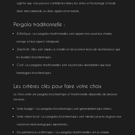
signifie que vous pouvez contrôler les lames, les stores et l’éclairage à l’aide
d’une télécommande ou d’une application mobile.
Pergola traditionnelle :
Esthétique
: Les pergolas traditionnelles sont appréciées pour leur charme
rustique et leur aspect intemporel.
Simplicité
: Elles sont simples à installer et nécessitent moins de maintenance que
les modèles bioclimatiques.
Coût
: Les pergolas traditionnelles sont souvent plus abordables que leurs
homologues bioclimatiques.
Les critères clés pour faire votre choix
Le choix entre une pergola bioclimatique et traditionnelle dépendra de plusieurs
facteurs :
Votre budget : Les pergolas bioclimatiques sont généralement plus chères.
Votre climat local : Les pergolas bioclimatiques sont idéales pour les régions aux
variations météorologiques importantes.
Vos préférences esthétiques : Les pergolas traditionnelles ont un charme